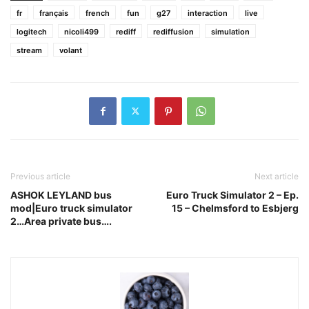
fr
français
french
fun
g27
interaction
live
logitech
nicoli499
rediff
rediffusion
simulation
stream
volant
Previous article
Next article
ASHOK LEYLAND bus
Euro Truck Simulator 2 – Ep.
mod|Euro truck simulator
15 – Chelmsford to Esbjerg
2…Area private bus….