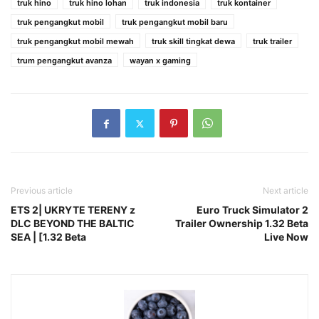
truk hino
truk hino lohan
truk indonesia
truk kontainer
truk pengangkut mobil
truk pengangkut mobil baru
truk pengangkut mobil mewah
truk skill tingkat dewa
truk trailer
trum pengangkut avanza
wayan x gaming
Previous article
Next article
ETS 2| UKRYTE TERENY z
Euro Truck Simulator 2
DLC BEYOND THE BALTIC
Trailer Ownership 1.32 Beta
SEA | [1.32 Beta
Live Now