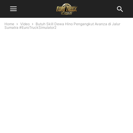
Home
Video
Butuh Skill Dewa Hino Pengangkut Avanza di Jalur
Sumatra #EuroTruckSimulator2