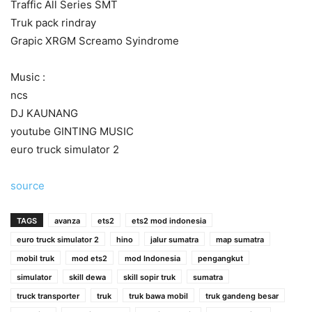
Traffic All Series SMT
Truk pack rindray
Grapic XRGM Screamo Syindrome
Music :
ncs
DJ KAUNANG
youtube GINTING MUSIC
euro truck simulator 2
source
TAGS
avanza
ets2
ets2 mod indonesia
euro truck simulator 2
hino
jalur sumatra
map sumatra
mobil truk
mod ets2
mod Indonesia
pengangkut
simulator
skill dewa
skill sopir truk
sumatra
truck transporter
truk
truk bawa mobil
truk gandeng besar