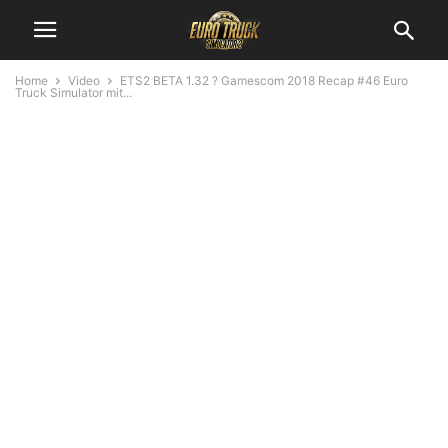
Home
Video
ETS2 BETA 1.32 ? Gamescom 2018 Recap #46 Euro
Truck Simulator mit...