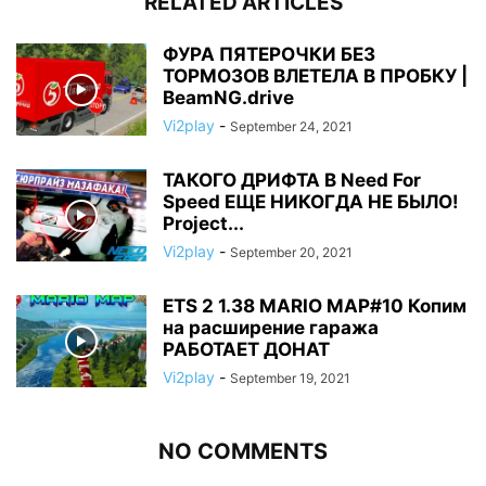
RELATED ARTICLES
ФУРА ПЯТЕРОЧКИ БЕЗ
ТОРМОЗОВ ВЛЕТЕЛА В ПРОБКУ |
BeamNG.drive
Vi2play
-
September 24, 2021
ТАКОГО ДРИФТА В Need For
Speed ЕЩЕ НИКОГДА НЕ БЫЛО!
Project...
Vi2play
-
September 20, 2021
ETS 2 1.38 MARIO MAP#10 Копим
на расширение гаража
РАБОТАЕТ ДОНАТ
Vi2play
-
September 19, 2021
NO COMMENTS