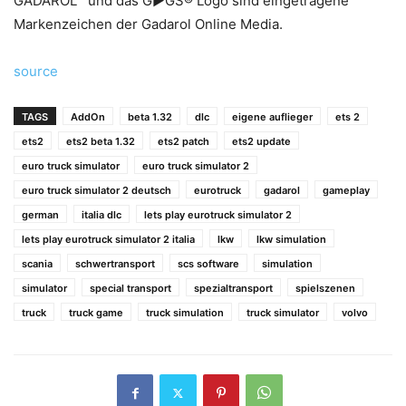
GADAROL™ und das G►GS® Logo sind eingetragene
Markenzeichen der Gadarol Online Media.
source
TAGS
AddOn
beta 1.32
dlc
eigene auflieger
ets 2
ets2
ets2 beta 1.32
ets2 patch
ets2 update
euro truck simulator
euro truck simulator 2
euro truck simulator 2 deutsch
eurotruck
gadarol
gameplay
german
italia dlc
lets play eurotruck simulator 2
lets play eurotruck simulator 2 italia
lkw
lkw simulation
scania
schwertransport
scs software
simulation
simulator
special transport
spezialtransport
spielszenen
truck
truck game
truck simulation
truck simulator
volvo