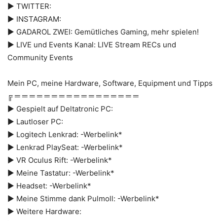
► TWITTER:
► INSTAGRAM:
► GADAROL ZWEI: Gemütliches Gaming, mehr spielen!
► LIVE und Events Kanal: LIVE Stream RECs und
Community Events
Mein PC, meine Hardware, Software, Equipment und Tipps
╔ ═ ═ ═ ═ ═ ═ ═ ═ ═ ═ ═ ═ ═ ═ ═ ═ ═
► Gespielt auf Deltatronic PC:
► Lautloser PC:
► Logitech Lenkrad: -Werbelink*
► Lenkrad PlaySeat: -Werbelink*
► VR Oculus Rift: -Werbelink*
► Meine Tastatur: -Werbelink*
► Headset: -Werbelink*
► Meine Stimme dank Pulmoll: -Werbelink*
► Weitere Hardware: