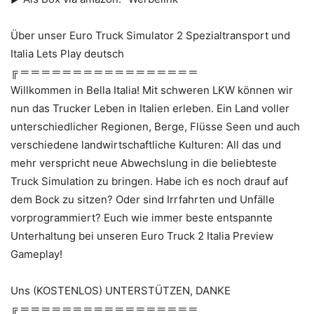
Über unser Euro Truck Simulator 2 Spezialtransport und
Italia Lets Play deutsch
╔ ═ ═ ═ ═ ═ ═ ═ ═ ═ ═ ═ ═ ═ ═ ═ ═ ═
Willkommen in Bella Italia! Mit schweren LKW können wir
nun das Trucker Leben in Italien erleben. Ein Land voller
unterschiedlicher Regionen, Berge, Flüsse Seen und auch
verschiedene landwirtschaftliche Kulturen: All das und
mehr verspricht neue Abwechslung in die beliebteste
Truck Simulation zu bringen. Habe ich es noch drauf auf
dem Bock zu sitzen? Oder sind Irrfahrten und Unfälle
vorprogrammiert? Euch wie immer beste entspannte
Unterhaltung bei unseren Euro Truck 2 Italia Preview
Gameplay!
Uns (KOSTENLOS) UNTERSTÜTZEN, DANKE
╔ ═ ═ ═ ═ ═ ═ ═ ═ ═ ═ ═ ═ ═ ═ ═ ═ ═