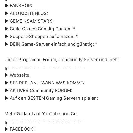
► FANSHOP:
► ABO KOSTENLOS:
► GEMEINSAM STARK:
► Geile Games Günstig Gaufen: *
► Support-Shoppen auf amazon: *
► DEIN Game-Server einfach und günstig: *
Unser Programm, Forum, Community Server und mehr
╔ ═ ═ ═ ═ ═ ═ ═ ═ ═ ═ ═ ═ ═ ═ ═ ═ ═
► Webseite:
► SENDEPLAN – WANN WAS KOMMT:
► AKTIVES Community FORUM:
► Auf den BESTEN Gaming Servern spielen:
Mehr Gadarol auf YouTube und Co.
╔ ═ ═ ═ ═ ═ ═ ═ ═ ═ ═ ═ ═ ═ ═ ═ ═ ═
► FACEBOOK: