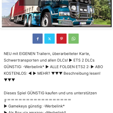
NEU mit EIGENEN Trailern, überarbeiteter Karte,
Schwertransporten und allen DLCs! ► ETS 2 DLCs
GÜNSTIG: -Werbelink* ► ALLE FOLGEN ETS2 2: ► ABO
KOSTENLOS: ◄ ► MEHR? ▼▼▼ Beschreibung lesen!
▼▼▼
Dieses Spiel GÜNSTIG kaufen und uns unterstützen
╔ ═ ═ ═ ═ ═ ═ ═ ═ ═ ═ ═ ═ ═ ═ ═ ═ ═
► Gamekeys günstig: -Werbelink*
► Als Box via amazon: -Werbelink*