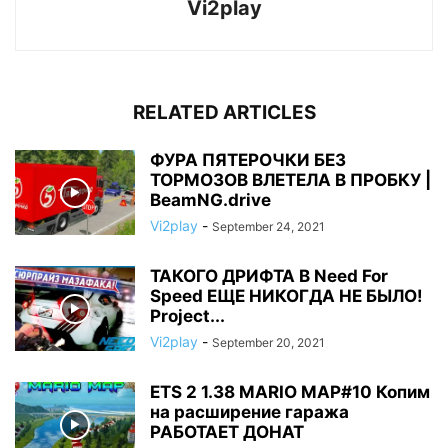
Vi2play
RELATED ARTICLES
ФУРА ПЯТЕРОЧКИ БЕЗ
ТОРМОЗОВ ВЛЕТЕЛА В ПРОБКУ |
BeamNG.drive
Vi2play
-
September 24, 2021
ТАКОГО ДРИФТА В Need For
Speed ЕЩЕ НИКОГДА НЕ БЫЛО!
Project...
Vi2play
-
September 20, 2021
ETS 2 1.38 MARIO MAP#10 Копим
на расширение гаража
РАБОТАЕТ ДОНАТ