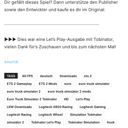
Dir gefällt dieses Spiel? Dann unterstütze den Publisher
sowie den Entwickler und kaufe es dir im Original:
···················································································
►►► Dies war eine Let’s Play-Ausgabe mit Tobinator,
vielen Dank für’s Zuschauen und bis zum nächsten Mal!
source
TAGS
60 FPS
deutsch
Downloads
ets 2
ETS 2 Gameplay
ETS 2 Mods
euro
euro truck simulator
euro truck simulator 2
euro truck simulator 2 mods
Euro Truck Simulator 2 Tobinator
HD
Let's Play
LKW Downloads
Logitech G920 Racing
Logitech Gaming
Logitech Racing
Logitech Wheel
Simulation Tobinator
simulator 2
Tobinator Let's Play
Tobinator Simulation
truck