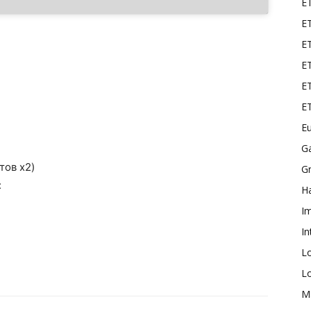
E
ET
E
ET
ET
E
Eu
G
тов х2)
Gr
:
Ha
I
In
L
L
M