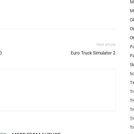
M
Mu
O
O
O
Next article
P
O
Euro Truck Simulator 2
Pa
Sk
S
T
Tr
Tr
Tr
T
Tr