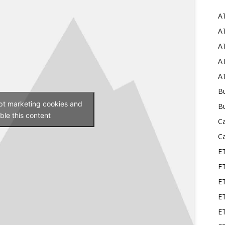
A
Mods
AT
AT
AT
AT
Bu
ept marketing cookies and
B
ble this content
C
C
E
E
ET
E
E