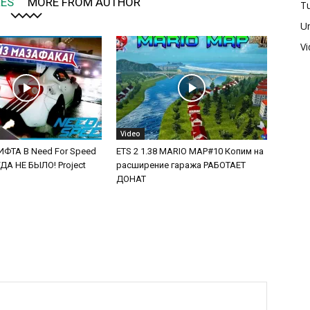
LES
MORE FROM AUTHOR
Tu
U
V
Video
ФТА В Need For Speed
ETS 2 1.38 MARIO MAP#10 Копим на
А НЕ БЫЛО! Project
расширение гаража РАБОТАЕТ
ДОНАТ