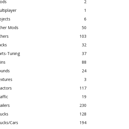
ods
2
ltiplayer
1
bjects
6
ther Mods
50
thers
103
acks
32
rts-Tuning
37
ins
88
ounds
24
extures
3
actors
117
affic
19
ailers
230
rucks
128
ucks/Cars
194