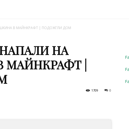
Truck
ШКИНА В МАЙНКРАФТ | ПОДОЖГЛИ ДОМ
НАПАЛИ НА
Simulator
F
 МАЙНКРАФТ |
Fa
М
F
1709
0
2