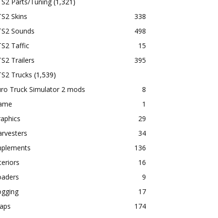
TS2 Parts/Tuning
(1,321)
S2 Skins
338
TS2 Sounds
498
S2 Taffic
15
S2 Trailers
395
TS2 Trucks
(1,539)
ro Truck Simulator 2 mods
8
ame
1
aphics
29
rvesters
34
mplements
136
teriors
16
oaders
9
ogging
17
aps
174