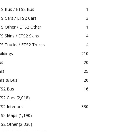
TS Bus / ETS2 Bus
1
S Cars / ETS2 Cars
3
S Other / ETS2 Other
1
S Skins / ETS2 Skins
4
S Trucks / ETS2 Trucks
4
ildings
210
us
20
ars
25
ars & Bus
20
TS2 Bus
16
TS2 Cars
(2,018)
S2 Interiors
330
TS2 Maps
(1,190)
TS2 Other
(2,330)