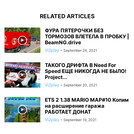
RELATED ARTICLES
ФУРА ПЯТЕРОЧКИ БЕЗ
ТОРМОЗОВ ВЛЕТЕЛА В ПРОБКУ |
BeamNG.drive
Vi2play
-
September 24, 2021
ТАКОГО ДРИФТА В Need For
Speed ЕЩЕ НИКОГДА НЕ БЫЛО!
Project...
Vi2play
-
September 20, 2021
ETS 2 1.38 MARIO MAP#10 Копим
на расширение гаража
РАБОТАЕТ ДОНАТ
Vi2play
-
September 19, 2021