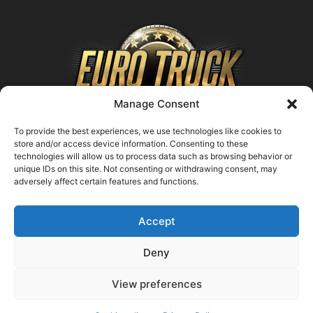
Manage Consent
To provide the best experiences, we use technologies like cookies to
store and/or access device information. Consenting to these
technologies will allow us to process data such as browsing behavior or
ABOUT US
unique IDs on this site. Not consenting or withdrawing consent, may
adversely affect certain features and functions.
Contact us:
support@farmingsimulator25.com
Accept
FOLLOW US
Deny
View preferences