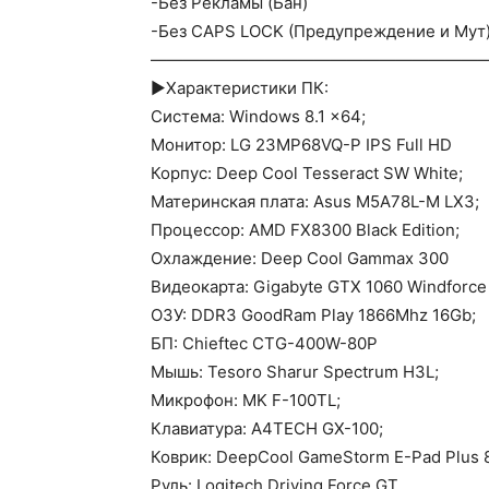
-Без Рекламы (Бан)
-Без CAPS LOCK (Предупреждение и Мут
————————————————————
►Характеристики ПК:
Система: Windows 8.1 x64;
Монитор: LG 23MP68VQ-P IPS Full HD
Корпус: Deep Cool Tesseract SW White;
Материнская плата: Asus M5A78L-M LX3;
Процессор: AMD FX8300 Black Edition;
Охлаждение: Deep Cool Gammax 300
Видеокарта: Gigabyte GTX 1060 Windforce
ОЗУ: DDR3 GoodRam Play 1866Mhz 16Gb;
БП: Chieftec CTG-400W-80P
Мышь: Tesoro Sharur Spectrum H3L;
Микрофон: MK F-100TL;
Клавиатура: A4TECH GX-100;
Коврик: DeepCool GameStorm E-Pad Plus
Руль: Logitech Driving Force GT