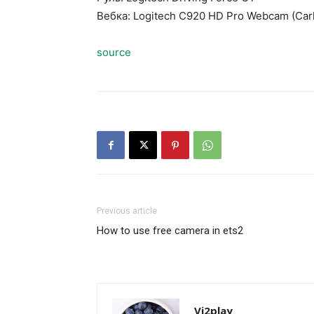
Вебка: Logitech C920 HD Pro Webcam (Carl
source
Previous article
How to use free camera in ets2
Vi2play