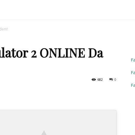
Truck
Edem!
lator 2 ONLINE Da
Simulator
F
Fa
682
0
F
2