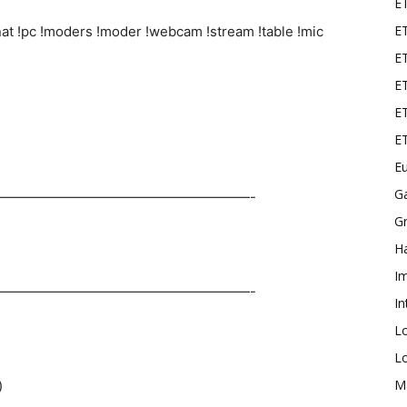
E
ET
nat !pc !moders !moder !webcam !stream !table !mic
E
ET
ET
E
Eu
G
———————————————————-
Gr
Ha
I
———————————————————-
In
L
L
M
)