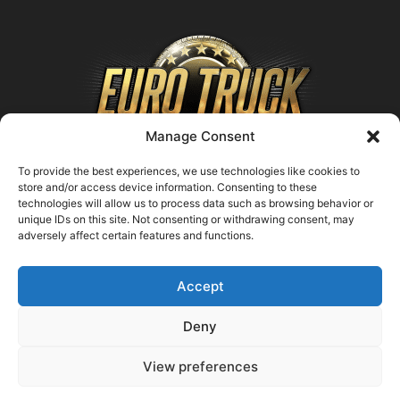
Manage Consent
To provide the best experiences, we use technologies like cookies to
store and/or access device information. Consenting to these
technologies will allow us to process data such as browsing behavior or
ABOUT US
unique IDs on this site. Not consenting or withdrawing consent, may
adversely affect certain features and functions.
Contact us:
support@farmingsimulator25.com
Accept
FOLLOW US
Deny
View preferences