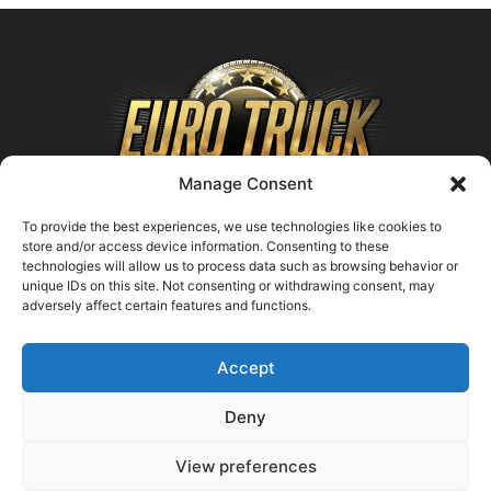
Manage Consent
To provide the best experiences, we use technologies like cookies to
store and/or access device information. Consenting to these
technologies will allow us to process data such as browsing behavior or
ABOUT US
unique IDs on this site. Not consenting or withdrawing consent, may
adversely affect certain features and functions.
Contact us:
support@farmingsimulator25.com
Accept
FOLLOW US
Deny
View preferences