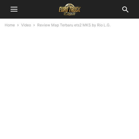
Home
Video
Review Map Terbaru ets2 MKS by Rio L.G.