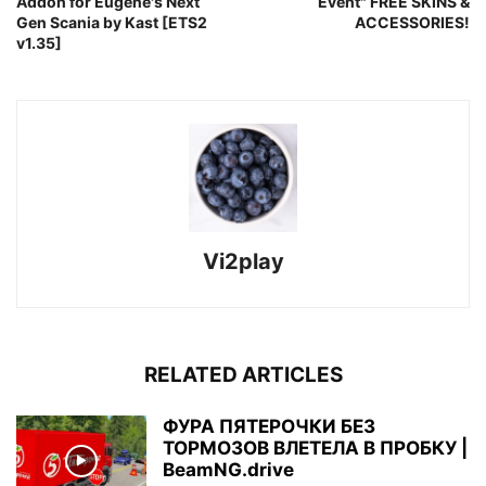
Addon for Eugene's Next
Event" FREE SKINS &
Gen Scania by Kast [ETS2
ACCESSORIES!
v1.35]
Vi2play
RELATED ARTICLES
ФУРА ПЯТЕРОЧКИ БЕЗ
ТОРМОЗОВ ВЛЕТЕЛА В ПРОБКУ |
BeamNG.drive