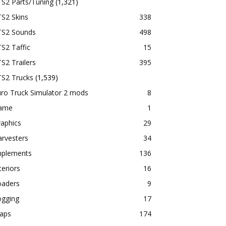
TS2 Parts/Tuning
(1,321)
S2 Skins
338
TS2 Sounds
498
S2 Taffic
15
S2 Trailers
395
TS2 Trucks
(1,539)
ro Truck Simulator 2 mods
8
ame
1
aphics
29
rvesters
34
mplements
136
teriors
16
oaders
9
ogging
17
aps
174