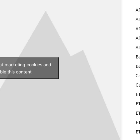
A
Mods
AT
AT
AT
AT
Bu
ept marketing cookies and
B
ble this content
C
C
E
E
ET
E
E