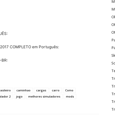
M
Mu
O
O
O
UÊS:
P
or 2017 COMPLETO em Português:
Pa
Sk
-BR:
S
T
Tr
Tr
asileiro
caminhao
cargas
carro
Como
Tr
ulador 2
jogo
melhores simuladores
mods
T
Tr