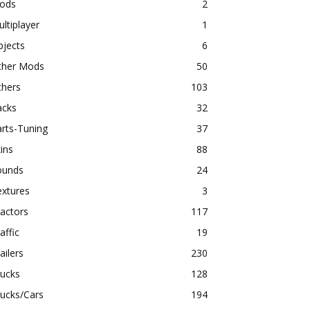
ods
2
ltiplayer
1
bjects
6
ther Mods
50
thers
103
acks
32
rts-Tuning
37
ins
88
ounds
24
extures
3
actors
117
affic
19
ailers
230
rucks
128
ucks/Cars
194