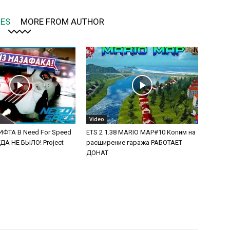
LES
MORE FROM AUTHOR
Video
ФТА В Need For Speed
ETS 2 1.38 MARIO MAP#10 Копим на
А НЕ БЫЛО! Project
расширение гаража РАБОТАЕТ
ДОНАТ