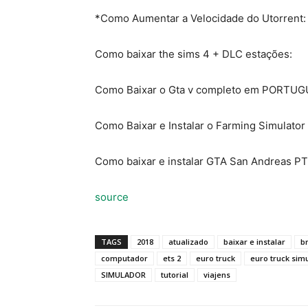
*Como Aumentar a Velocidade do Utorrent:
Como baixar the sims 4 + DLC estações:
Como Baixar o Gta v completo em PORTUG
Como Baixar e Instalar o Farming Simulat
Como baixar e instalar GTA San Andreas PT
source
TAGS
2018
atualizado
baixar e instalar
br
computador
ets 2
euro truck
euro truck sim
SIMULADOR
tutorial
viajens