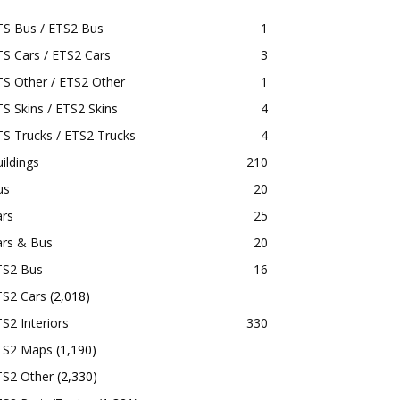
TS Bus / ETS2 Bus
1
S Cars / ETS2 Cars
3
S Other / ETS2 Other
1
S Skins / ETS2 Skins
4
S Trucks / ETS2 Trucks
4
ildings
210
us
20
ars
25
ars & Bus
20
TS2 Bus
16
TS2 Cars
(2,018)
S2 Interiors
330
TS2 Maps
(1,190)
TS2 Other
(2,330)