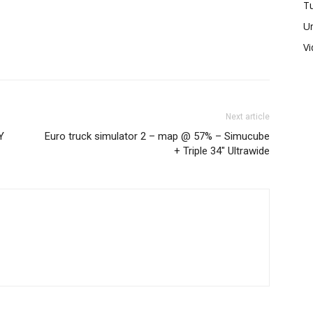
Tu
U
V
Next article
Y
Euro truck simulator 2 – map @ 57% – Simucube
+ Triple 34″ Ultrawide