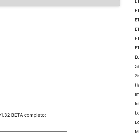
E
ET
E
ET
ET
E
Eu
G
Gr
Ha
I
In
L
1.32 BETA completo:
L
———————————————
M