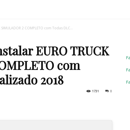
Truck
CK SIMULADOR 2 COMPLETO com Todas DLC...
Instalar EURO TRUCK
Simulator
F
COMPLETO com
Fa
alizado 2018
F
1731
0
2