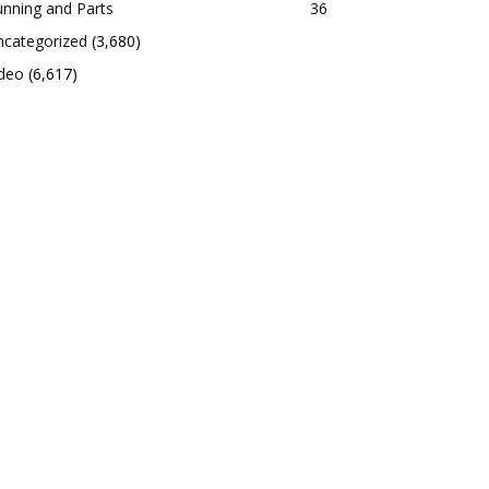
nning and Parts
36
ncategorized
(3,680)
ideo
(6,617)