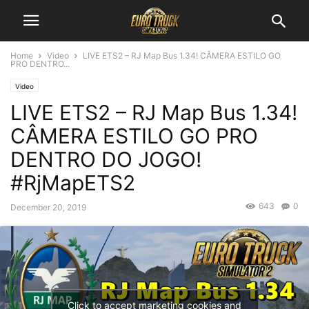
Home
Video
LIVE ETS2 – RJ Map Bus 1.34! CÂMERA ESTILO GO
PRO DENTRO...
Video
LIVE ETS2 – RJ Map Bus 1.34!
CÂMERA ESTILO GO PRO
DENTRO DO JOGO!
#RjMapETS2
643
0
December 20, 2019
Click to accept marketing cookies and