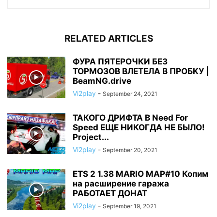
RELATED ARTICLES
ФУРА ПЯТЕРОЧКИ БЕЗ
ТОРМОЗОВ ВЛЕТЕЛА В ПРОБКУ |
BeamNG.drive
Vi2play
-
September 24, 2021
ТАКОГО ДРИФТА В Need For
Speed ЕЩЕ НИКОГДА НЕ БЫЛО!
Project...
Vi2play
-
September 20, 2021
ETS 2 1.38 MARIO MAP#10 Копим
на расширение гаража
РАБОТАЕТ ДОНАТ
Vi2play
-
September 19, 2021