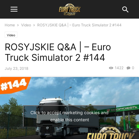
Home
Video
ROSYJSKIE Q&A | – Euro Truck Simulator 2 #144
Video
ROSYJSKIE Q&A | – Euro
Truck Simulator 2 #144
1422
0
July 23, 2018
Click to accept marketing cookies and
enable this content