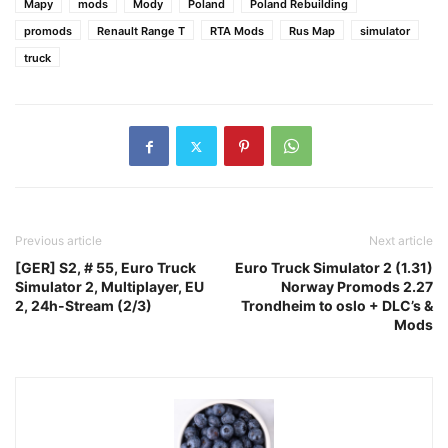
Mapy
mods
Mody
Poland
Poland Rebuilding
promods
Renault Range T
RTA Mods
Rus Map
simulator
truck
Previous article
Next article
[GER] S2, # 55, Euro Truck
Euro Truck Simulator 2 (1.31)
Simulator 2, Multiplayer, EU
Norway Promods 2.27
2, 24h-Stream (2/3)
Trondheim to oslo + DLC’s &
Mods